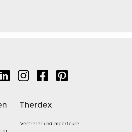
en
Therdex
Vertrerer und Importeure
onen