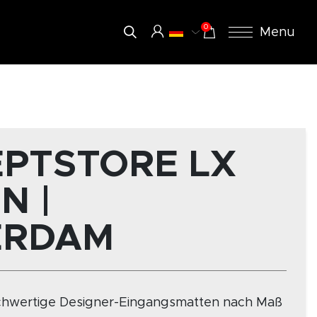
0
Menu
PTSTORE LX
N |
ERDAM
chwertige Designer-Eingangsmatten nach Maß