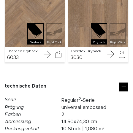
Dryback
Rigid Click
Dryback
Rigid Click
Therdex Dryback
Therdex Dryback
6033
3030
technische Daten
2
Serie
Regular
-Serie
Prägung
universal embossed
Farben
2
Abmessung
14,50x74,30 cm
Packungsinhalt
10 Stück | 1,080 m²