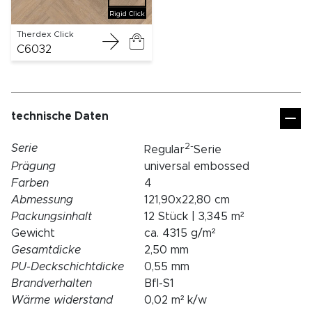
Rigid Click
Therdex Click
C6032
technische Daten
2-
Serie
Regular
Serie
Prägung
universal embossed
Farben
4
Abmessung
121,90x22,80 cm
Packungsinhalt
12 Stück | 3,345 m²
Gewicht
ca. 4315 g/m²
Gesamtdicke
2,50 mm
PU-Deckschichtdicke
0,55 mm
Brandverhalten
Bfl-S1
Wärme widerstand
0,02 m² k/w