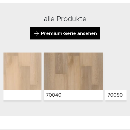
alle Produkte
Premium-Serie ansehen
0040
70050
7006