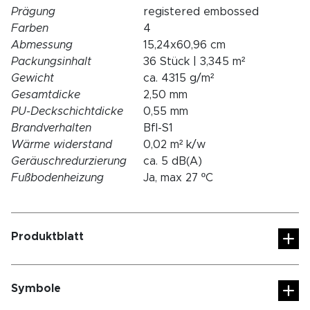
Prägung
registered embossed
Farben
4
Abmessung
15,24x60,96 cm
Packungsinhalt
36 Stück | 3,345 m²
Gewicht
ca. 4315 g/m²
Gesamtdicke
2,50 mm
PU-Deckschichtdicke
0,55 mm
Brandverhalten
Bfl-S1
Wärme widerstand
0,02 m² k/w
Geräuschredurzierung
ca. 5 dB(A)
Fußbodenheizung
Ja, max 27 ºC
Produktblatt
Symbole