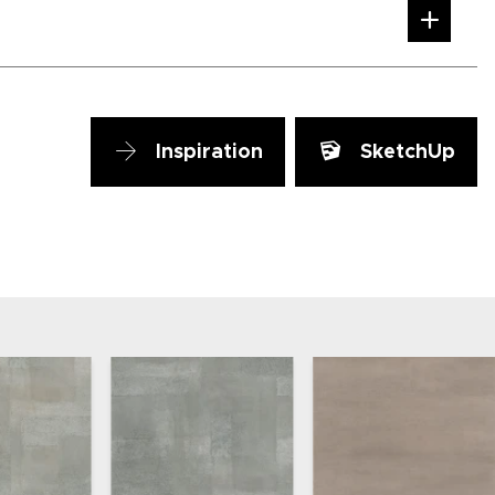
Inspiration
SketchUp