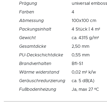
Prägung
universal embos
Farben
4
Abmessung
100x100 cm
Packungsinhalt
4 Stück | 4 m²
Gewicht
ca. 4315 g/m²
Gesamtdicke
2,50 mm
PU-Deckschichtdicke
0,55 mm
Brandverhalten
Bfl-S1
Wärme widerstand
0,02 m² k/w
Geräuschredurzierung
ca. 5 dB(A)
Fußbodenheizung
Ja, max 27 ºC