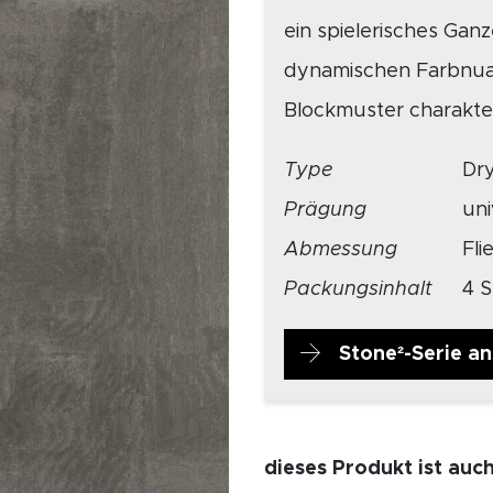
ein spielerisches Gan
dynamischen Farbnuan
Blockmuster charakter
Type
Dr
Prägung
un
Abmessung
Fli
Packungsinhalt
4 S
Stone²-Serie a
dieses Produkt ist auc