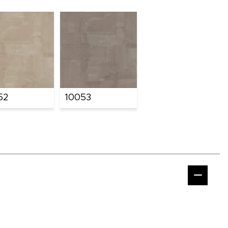
52
10053