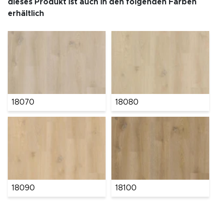
dieses Produkt ist auch in den folgenden Farben
erhältlich
18070
18080
18090
18100