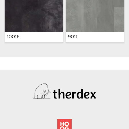
9012
C10022