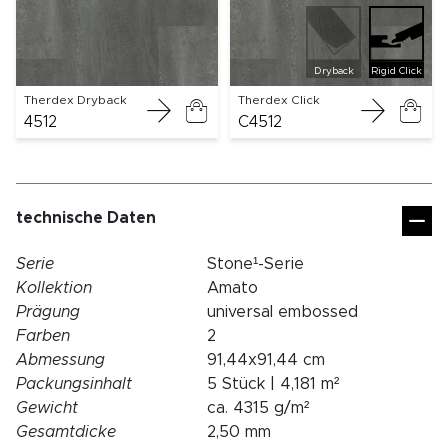
Dryback
Rigid Click
Therdex Dryback
Therdex Click
4512
C4512
technische Daten
Serie
Stone¹-Serie
Kollektion
Amato
Prägung
universal embossed
Farben
2
Abmessung
91,44x91,44 cm
Packungsinhalt
5 Stück | 4,181 m²
Gewicht
ca. 4315 g/m²
Gesamtdicke
2,50 mm