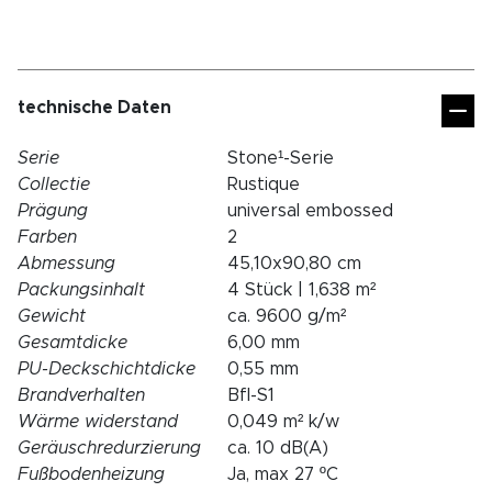
technische Daten
Serie
Stone¹-Serie
Collectie
Rustique
Prägung
universal embossed
Farben
2
Abmessung
45,10x90,80 cm
Packungsinhalt
4 Stück | 1,638 m²
Gewicht
ca. 9600 g/m²
Gesamtdicke
6,00 mm
PU-Deckschichtdicke
0,55 mm
Brandverhalten
Bfl-S1
Wärme widerstand
0,049 m² k/w
Geräuschredurzierung
ca. 10 dB(A)
Fußbodenheizung
Ja, max 27 ºC