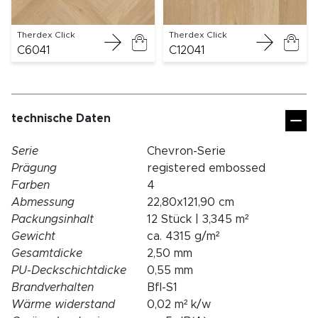
Therdex Click
Therdex Click
C6041
C12041
technische Daten
Serie
Chevron-Serie
Prägung
registered embossed
Farben
4
Abmessung
22,80x121,90 cm
Packungsinhalt
12 Stück | 3,345 m²
Gewicht
ca. 4315 g/m²
Gesamtdicke
2,50 mm
PU-Deckschichtdicke
0,55 mm
Brandverhalten
Bfl-S1
Wärme widerstand
0,02 m² k/w