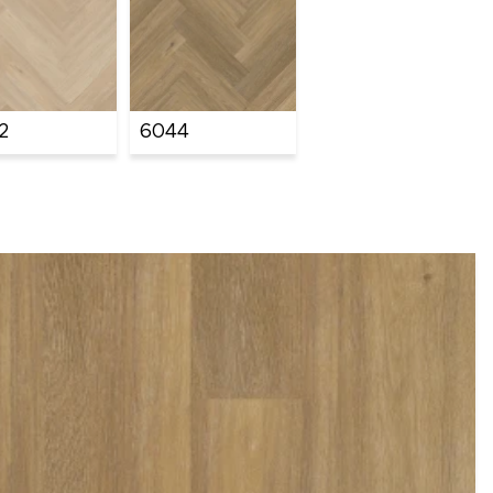
2
6044