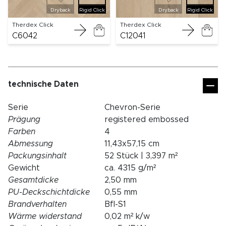
Dryback
Rigid Click
Dryback
Rigid Click
Therdex Click
Therdex Click
C6042
C12041
technische Daten
Serie
Chevron-Serie
Prägung
registered embossed
Farben
4
Abmessung
11,43x57,15 cm
Packungsinhalt
52 Stück | 3,397 m²
Gewicht
ca. 4315 g/m²
Gesamtdicke
2,50 mm
PU-Deckschichtdicke
0,55 mm
Brandverhalten
Bfl-S1
Wärme widerstand
0,02 m² k/w