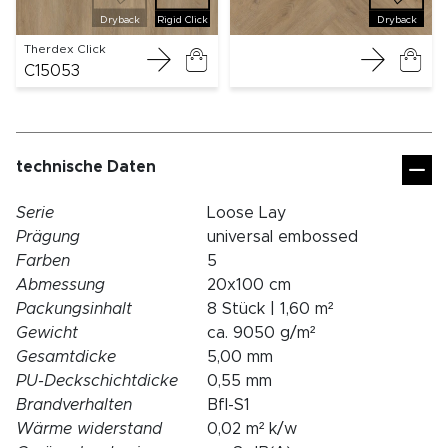
Dryback
Rigid Click
Dryback
Therdex Click
C15053
technische Daten
Serie
Loose Lay
Prägung
universal embossed
Farben
5
Abmessung
20x100 cm
Packungsinhalt
8 Stück | 1,60 m²
Gewicht
ca. 9050 g/m²
Gesamtdicke
5,00 mm
PU-Deckschichtdicke
0,55 mm
Brandverhalten
Bfl-S1
Wärme widerstand
0,02 m² k/w