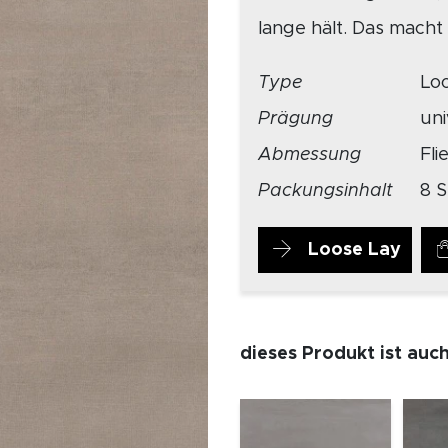
lange hält. Das macht 
Type
Lo
Prägung
un
Abmessung
Fl
Packungsinhalt
8 S
Loose Lay
dieses Produkt ist auc