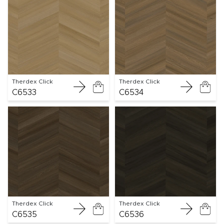
Therdex Click
Therdex Click
C6533
C6534
Therdex Click
Therdex Click
C6535
C6536