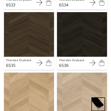
6533
6534
Therdex Dryback
Therdex Dryback
6535
6536