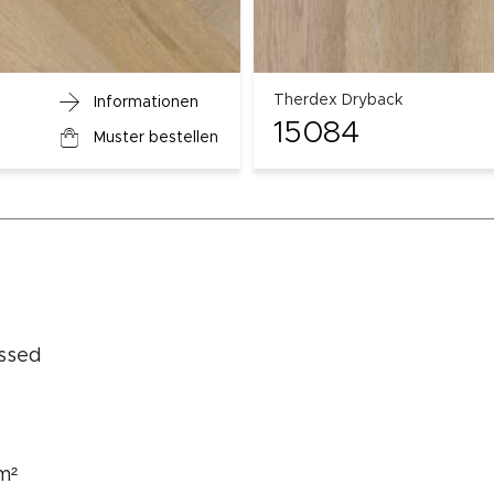
Therdex Dryback
Informationen
15084
Muster bestellen
ssed
m²