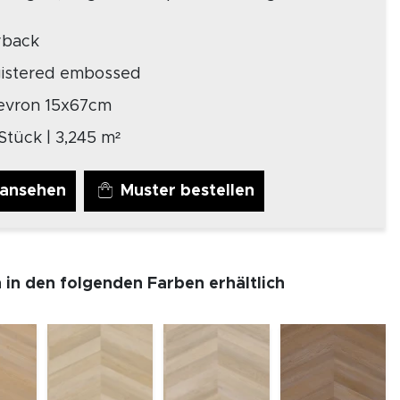
yback
gistered embossed
evron 15x67cm
Stück | 3,245 m²
 ansehen
Muster bestellen
h in den folgenden Farben erhältlich