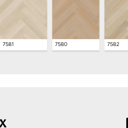
7585
15081
15080