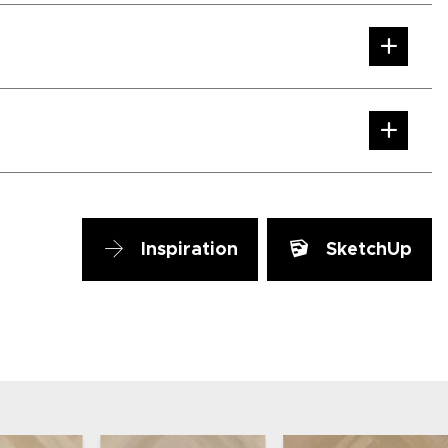
Inspiration
SketchUp