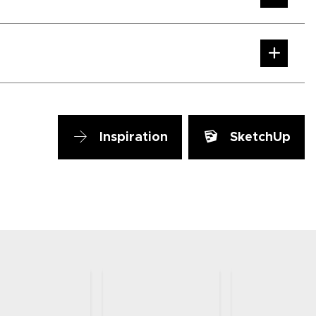
Inspiration
SketchUp