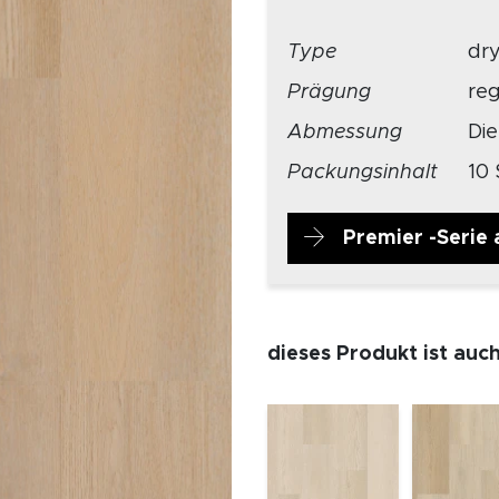
Type
dr
Prägung
re
Abmessung
Di
Packungsinhalt
10 
Premier -Serie
dieses Produkt ist auc