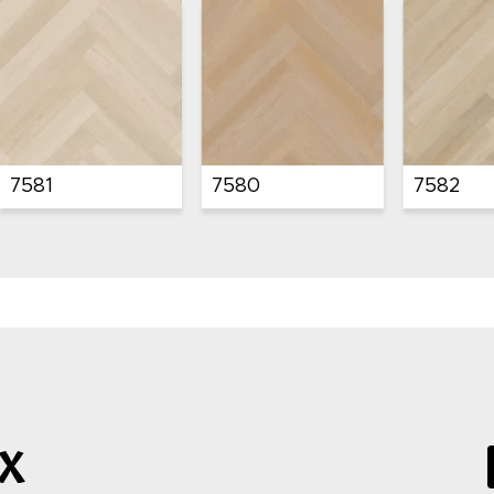
7585
15081
15080