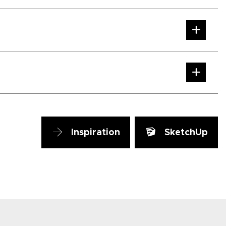
Inspiration
SketchUp