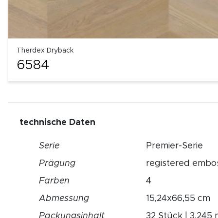
Therdex Dryback
6584
technische Daten
Serie
Premier-Serie
Prägung
registered embo
Farben
4
Abmessung
15,24x66,55 cm
Packungsinhalt
32 Stück | 3,245 