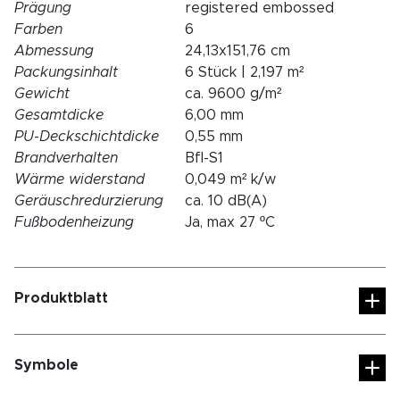
Prägung
registered embossed
Farben
6
Abmessung
24,13x151,76 cm
Packungsinhalt
6 Stück | 2,197 m²
Gewicht
ca. 9600 g/m²
Gesamtdicke
6,00 mm
PU-Deckschichtdicke
0,55 mm
Brandverhalten
Bfl-S1
Wärme widerstand
0,049 m² k/w
Geräuschredurzierung
ca. 10 dB(A)
Fußbodenheizung
Ja, max 27 ºC
Produktblatt
Symbole