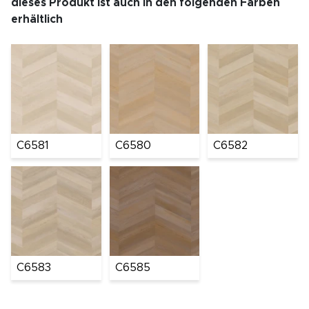
dieses Produkt ist auch in den folgenden Farben
erhältlich
C6581
C6580
C6582
C6583
C6585