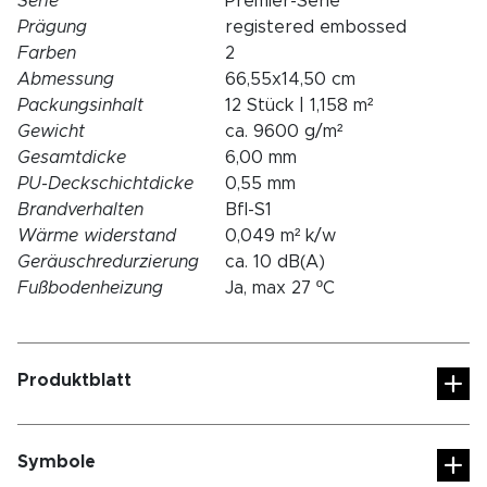
Serie
Premier-Serie
Prägung
registered embossed
Farben
2
Abmessung
66,55x14,50 cm
Packungsinhalt
12 Stück | 1,158 m²
Gewicht
ca. 9600 g/m²
Gesamtdicke
6,00 mm
PU-Deckschichtdicke
0,55 mm
Brandverhalten
Bfl-S1
Wärme widerstand
0,049 m² k/w
Geräuschredurzierung
ca. 10 dB(A)
Fußbodenheizung
Ja, max 27 ºC
Produktblatt
Symbole